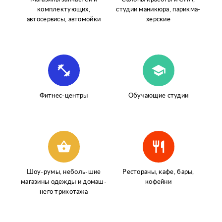
комплектующих,
студии
маникюра, парикма-
автосервисы,
автомойки
херские
fitness_center
school
Фитнес-центры
Обучающие
студии
shopping_basket
restaurant
Шоу-румы, неболь-
шие
Рестораны, кафе,
бары,
магазины
одежды и домаш-
кофейни
него трикотажа