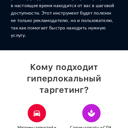
в настоящее время находится от вас в шаговой
доступности. Этот инструмент будет полезен
не только рекламодателю, но и пользователю,
так как помогает быстро находить нужную
услугу.
Кому подходит
гиперлокальный
таргетинг?
directions_car
spa
Магазины запчастей и
Салоны красоты
и СПА,